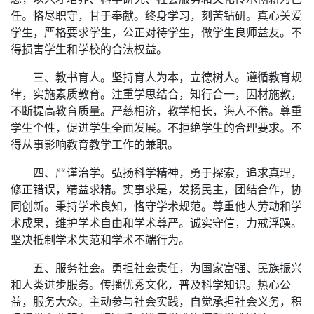
任。恪尽职守，甘于奉献。终身学习，刻苦钻研。真心关爱
学生，严格要求学生，公正对待学生，做学生良师益友。不
得损害学生和学校的合法权益。
三、教书育人。坚持育人为本，立德树人。遵循教育规
律，实施素质教育。注重学思结合，知行合一，因材施教，
不断提高教育质量。严慈相济，教学相长，诲人不倦。尊重
学生个性，促进学生全面发展。不拒绝学生的合理要求。不
得从事影响教育教学工作的兼职。
四、严谨治学。弘扬科学精神，勇于探索，追求真理，
修正错误，精益求精。实事求是，发扬民主，团结合作，协
同创新。秉持学术良知，恪守学术规范。尊重他人劳动和学
术成果，维护学术自由和学术尊严。诚实守信，力戒浮躁。
坚决抵制学术失范和学术不端行为。
五、服务社会。勇担社会责任，为国家富强、民族振兴
和人类进步服务。传播优秀文化，普及科学知识。热心公
益，服务大众。主动参与社会实践，自觉承担社会义务，积