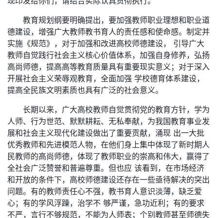
现印发给你们，请结合实际认真贯彻执行。
教育规划纲要明确提出，要加强教师职业理想和职业道
德建设，增强广大教师教书育人的责任感和使命感。制定并
实施《规范》，对于加强和改进高校师德建设， 引导广大
教师自觉践行社会主义核心价值体系，加强自身修养，弘扬
高尚师德，提高高等教育质量具有重要现实意义；对于深入
开展社会主义荣辱观教育，全面加强 学校德育体系建设，
提高全民族文明素质也具有广泛的社会意义。
长期以来，广大高校教师自觉贯彻党的教育方针，学为
人师、行为世范、默默耕耘、无私奉献，为我国教育事业发
展和社会主义现代化建设做出了重要贡献，涌现 出一大批
优秀教师和先进模范人物，在他们身上集中体现了新时期人
民教师的高尚师德，体现了教师职业的崇高和伟大，赢得了
全社会广泛赞誉和普遍尊重。但也应 该看到，在市场经济
和开放的条件下，高校师德建设还存在一些亟待解决的突出
问题。有的教师责任心不强，教书育人意识淡薄，缺乏爱
心；有的学风浮躁，治学不 够严谨，急功近利；有的要求
不严，言行不够规范，不能为人师表；个别教师甚至师德失