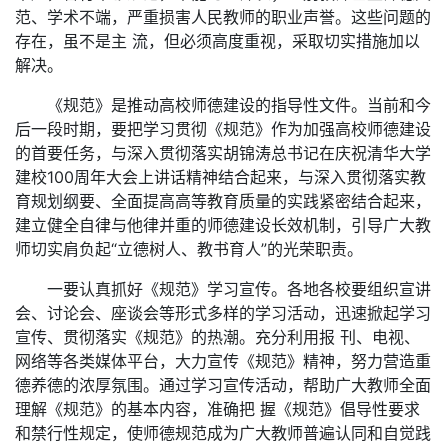
范、学术不端，严重损害人民教师的职业声誉。这些问题的
存在，虽不是主 流，但必须高度重视，采取切实措施加以
解决。
《规范》是推动高校师德建设的指导性文件。当前和今
后一段时期，要把学习贯彻《规范》作为加强高校师德建设
的首要任务，与深入贯彻落实胡锦涛总书记在庆祝清华大学
建校100周年大会上讲话精神结合起来，与深入贯彻落实教
育规划纲要、全面提高高等教育质量的实践紧密结合起来，
建立健全自律与他律并重的师德建设长效机制，引导广大教
师切实肩负起“立德树人、教书育人”的光荣职责。
一要认真抓好《规范》学习宣传。各地各校要组织宣讲
会、讨论会、座谈会等形式多样的学习活动，迅速掀起学习
宣传、贯彻落实《规范》的热潮。充分利用报 刊、电视、
网络等各类媒体平台，大力宣传《规范》精神，努力营造重
德养德的浓厚氛围。通过学习宣传活动，帮助广大教师全面
理解《规范》的基本内容，准确把 握《规范》倡导性要求
和禁行性规定，使师德规范成为广大教师普遍认同和自觉践