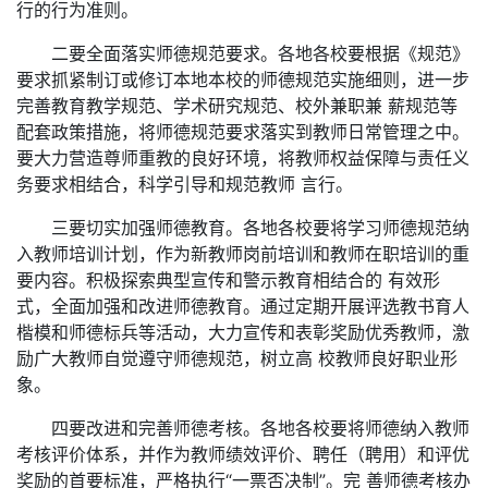
行的行为准则。
二要全面落实师德规范要求。各地各校要根据《规范》
要求抓紧制订或修订本地本校的师德规范实施细则，进一步
完善教育教学规范、学术研究规范、校外兼职兼 薪规范等
配套政策措施，将师德规范要求落实到教师日常管理之中。
要大力营造尊师重教的良好环境，将教师权益保障与责任义
务要求相结合，科学引导和规范教师 言行。
三要切实加强师德教育。各地各校要将学习师德规范纳
入教师培训计划，作为新教师岗前培训和教师在职培训的重
要内容。积极探索典型宣传和警示教育相结合的 有效形
式，全面加强和改进师德教育。通过定期开展评选教书育人
楷模和师德标兵等活动，大力宣传和表彰奖励优秀教师，激
励广大教师自觉遵守师德规范，树立高 校教师良好职业形
象。
四要改进和完善师德考核。各地各校要将师德纳入教师
考核评价体系，并作为教师绩效评价、聘任（聘用）和评优
奖励的首要标准，严格执行“一票否决制”。完 善师德考核办